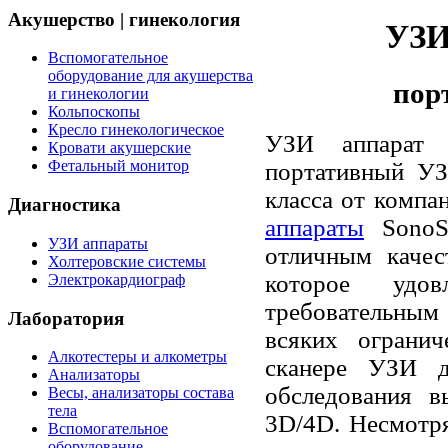
Акушерство | гинекология
УЗИ
Вспомогательное
оборудование для акушерства
пор
и гинекологии
Кольпоскопы
Кресло гинекологическое
УЗИ аппарат 
Кровати акушерские
Фетальный монитор
портативный УЗ
класса от компа
Диагностика
аппараты
SonoS
УЗИ аппараты
отличным качес
Холтеровские системы
которое удов
Электрокардиограф
требовательны
Лаборатория
вcяких ограни
Алкотестеры и алкометры
сканере УЗИ д
Анализаторы
обcледования в
Весы, анализаторы состава
тела
3D/4D. Неcмотря
Вспомогательное
оборудование