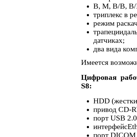
В, М, В/В, В
триплекс в р
режим раска
трапециид
датчиках;
два вида ком
Имеется возможн
Цифровая рабо
S8:
HDD (жестки
привод CD-
порт USB 2.0
интерфейсEth
порт DICOM 