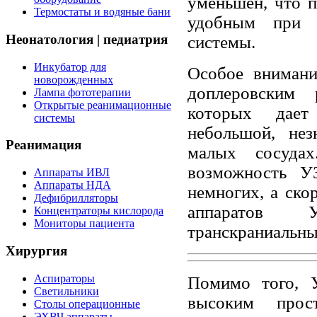
уменьшен, что 
Термостаты и водяные бани
удобным при и
Неонатология | педиатрия
системы.
Инкубатор для
Особое внимани
новорожденных
доплеровским 
Лампа фототерапии
Открытые реанимационные
которых дает
системы
небольшой, нез
Реанимация
малых cосудах
возможность У
Аппараты ИВЛ
Аппараты НДА
немногих, а ско
Дефибрилляторы
аппаратов 
Концентраторы кислорода
Мониторы пациента
транскраниальны
Хирургия
Аспираторы
Помимо того, 
Светильники
высоким прос
Столы операционные
ЭХВЧ аппараты