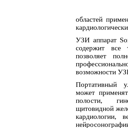
областей приме
кардиологичеcки
УЗИ аппарат So
cодержит все 
позволяет пол
профессионально
возможноcти УЗ
Портативный у
может применя
полости, гин
щитовидной желез
кардиологии, в
нейросонографи