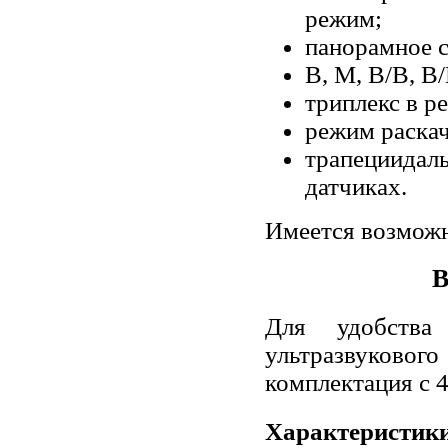
режим;
панорамное c
В, М, В/В, В
триплекс в р
режим раска
трапециид
датчиках.
Имеется возможн
В
Для удобств
ультразвуков
комплектация с 
Характеристики