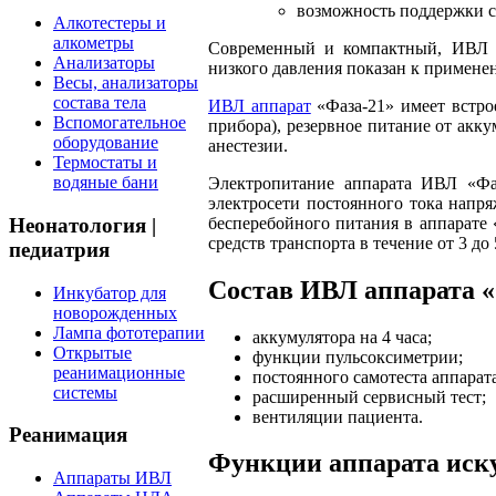
возможность поддержки с
Алкотестеры и
алкометры
Современный и компактный, ИВЛ ап
Анализаторы
низкого давления показан к примене
Весы, анализаторы
состава тела
ИВЛ аппарат
«Фаза-21» имеет встро
Вспомогательное
прибора), резервное питание от акк
оборудование
анестезии.
Термостаты и
водяные бани
Электропитание аппарата ИВЛ «Фаз
электросети постоянного тока напря
бесперебойного питания в аппарате
Неонатология |
средств транспорта в течение от 3 до 
педиатрия
Состав ИВЛ аппарата «
Инкубатор для
новорожденных
Лампа фототерапии
аккумулятора на 4 часа;
Открытые
функции пульсоксиметрии;
реанимационные
постоянного самотеста аппарата
системы
расширенный сервисный тест;
вентиляции пациента.
Реанимация
Функции аппарата иску
Аппараты ИВЛ