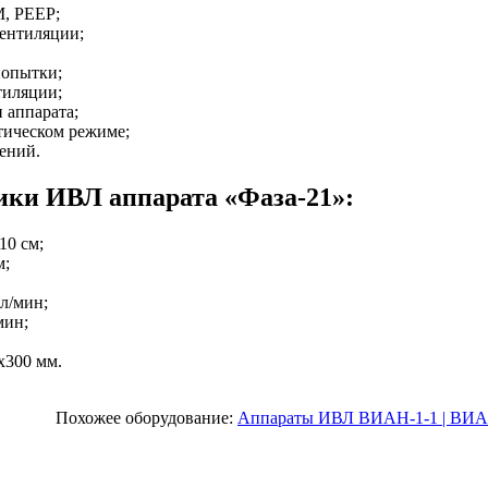
, PEEP;
ентиляции;
попытки;
тиляции;
 аппарата;
тическом режиме;
ений.
ики ИВЛ аппарата «Фаза-21»:
10 см;
м;
 л/мин;
мин;
х300 мм.
Похожее оборудование:
Аппараты ИВЛ ВИАН-1-1 | ВИА