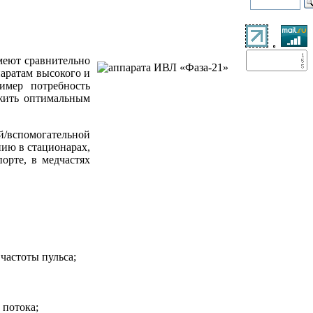
меют сравнительно
аратам высокого и
имер потребность
жить оптимальным
й/вспомогательной
нию в стационарах,
орте, в медчастях
частоты пульса;
 потока;