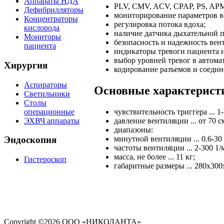
Аппараты НДА
PLV, CMV, ACV, CPAP, PS, APM
Дефибрилляторы
мониторирование параметров в
Концентраторы
регулировка потока вдоха;
кислорода
наличие датчика дыхательной 
Мониторы
безопасность и надежность вен
пациента
индикаторы тревоги пациента и
выбор уровней тревог в автома
Хирургия
кодирование разъемов и соедин
Аспираторы
Основные характерист
Светильники
Столы
операционные
чувствительность триггера ... 1-
ЭХВЧ аппараты
давление вентиляции ... от 70 с
диапазоны:
минутной вентиляции ... 0.6-30
Эндоскопия
частоты вентиляции ... 2-300 1/
масса, не более ... 11 кг;
Гистероскоп
габаритные размеры ... 280х300
Copyright ©
2026 ООО «НИКОЛАНТА»