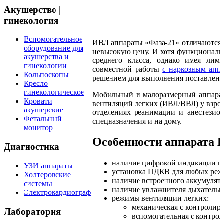
Акушерство |
гинекология
Вспомогательное
ИВЛ аппараты «Фаза-21» отличаются
оборудование для
невысокую цену. И хотя функционал
акушерства и
среднего класса, однако имея ли
гинекологии
совместной работы
с наркозным ап
Кольпоскопы
решением для выполнения поставлен
Кресло
гинекологическое
Мобильный и малоразмерный аппара
Кровати
вентиляций легких (ИВЛ/ВВЛ) у взро
акушерские
отделениях реанимации и анестезио
Фетальный
спецназначения и на дому.
монитор
Особенности аппарата 
Диагностика
наличие цифровой индикации п
УЗИ аппараты
установка ПДКВ для любых ре
Холтеровские
наличие встроенного аккумулят
системы
наличие увлажнителя дыхатель
Электрокардиограф
режимы вентиляции легких:
механическая с контроли
Лаборатория
вспомогательная с контр