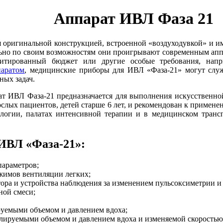
Аппарат ИВЛ Фаза 21
 оригинальной конструкцией, встроенной «воздуходувкой» и и
ьно по своим возможностям они проигрывают современным апп
митированный бюджет или другие особые требования, напр
паратом
, медицинские приборы для ИВЛ «Фаза-21» могут слу
ных задач.
т ИВЛ Фаза-21 предназначается для выполнения искусственно
слых пациентов, детей старше 6 лет, и рекомендован к примене
логии, палатах интенсивной терапии и в медицинском трансп
ИВЛ «Фаза-21»:
араметров;
жимов вентиляции легких;
ора и устройства наблюдения за изменением пульсоксиметрии и 
ной смеси;
руемыми объемом и давлением вдоха;
олируемыми объемом и давлением вдоха и изменяемой скоростью