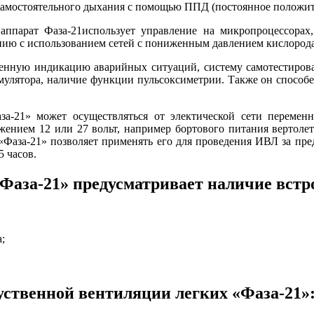
амостоятельного дыхания с помощью ППД (постоянное положите
парат Фаза-21использует управление на микропроцессорах,
нию с использованием сетей с пониженным давлением кислорода
енную индикацию аварийных ситуаций, систему самотестиров
умулятора, наличие функции пульсоксиметрии. Также он способ
а-21» может осуществляться от электической сети переменн
жением 12 или 27 вольт, например бортового питания вертолет
 «Фаза-21» позволяет применять его для проведения ИВЛ за п
5 часов.
Фаза-21» предусматривает наличие встр
;
ственной вентиляции легких «Фаза-21»