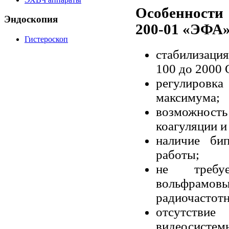
Особенности
Эндоскопия
200-01 «ЭФА»
Гистероскоп
стабилизация
100 до 2000 
регулировк
максимума;
возможност
коагуляции и
наличие би
работы;
не требуе
вольфрам
радиочастот
отсутств
видеосистем