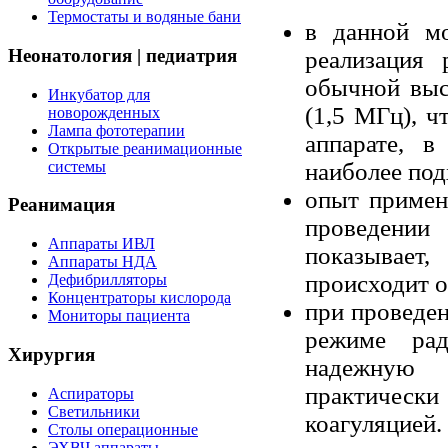
Термостаты и водяные бани
в данной м
Неонатология | педиатрия
реализация
обычной выс
Инкубатор для
(1,5 МГц), ч
новорожденных
Лампа фототерапии
аппарате, в
Открытые реанимационные
наиболее по
системы
опыт приме
Реанимация
проведении 
Аппараты ИВЛ
показывает,
Аппараты НДА
происходит о
Дефибрилляторы
Концентраторы кислорода
при проведе
Мониторы пациента
режиме рад
Хирургия
надежную 
практичес
Аспираторы
Светильники
коагуляцией.
Столы операционные
ЭХВЧ аппараты