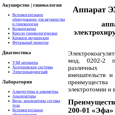
Акушерство | гинекология
Аппарат Э
Вспомогательное
оборудование для акушерства
апп
и гинекологии
Кольпоскопы
электрохир
Кресло гинекологическое
Кровати акушерские
Фетальный монитор
Электрокоагуля
Диагностика
мод. 0202-2 п
УЗИ аппараты
различных 
Холтеровские системы
Электрокардиограф
вмешательств и
преимущества
Лаборатория
электротомии и 
Алкотестеры и алкометры
Анализаторы
Преимуществ
Весы, анализаторы состава
тела
200-01 «Эфа» 
Вспомогательное
оборудование