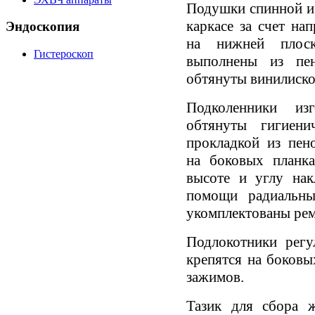
Подушки спинной и 
каркасе за счет н
Эндоскопия
на нижней плоск
Гистероскоп
выполнены из пе
обтянуты винилиско
Подколенники из
обтянуты гигиен
прокладкой из пен
на боковых планк
высоте и углу на
помощи радиальны
укомплектованы ре
Подлокотники регу
крепятся на боков
зажимов.
Тазик для сбора 