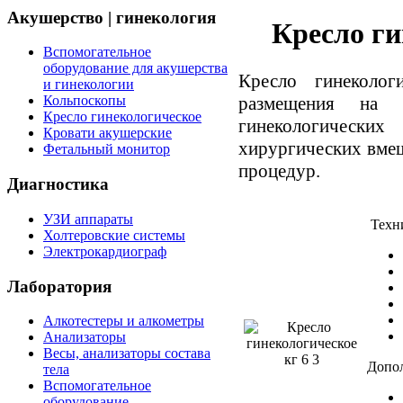
Акушерство | гинекология
Кресло ги
Вспомогательное
оборудование для акушерства
Кресло гинеколог
и гинекологии
размещения на 
Кольпоскопы
Кресло гинекологическое
гинекологических
Кровати акушерские
хирургических вмеш
Фетальный монитор
процедур.
Диагностика
УЗИ аппараты
Техни
Холтеровские системы
Электрокардиограф
Лаборатория
Алкотестеры и алкометры
Анализаторы
Весы, анализаторы состава
Допол
тела
Вспомогательное
оборудование