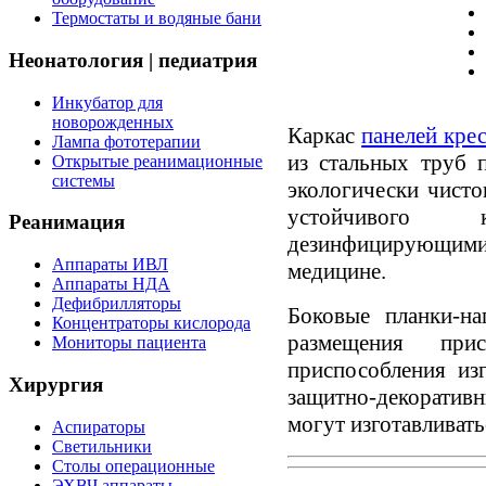
Термостаты и водяные бани
Неонатология | педиатрия
Инкубатор для
новорожденных
Каркас
панелей кре
Лампа фототерапии
из стальных труб 
Открытые реанимационные
системы
экологически чист
устойчивого 
Реанимация
дезинфицирующи
Аппараты ИВЛ
медицине.
Аппараты НДА
Дефибрилляторы
Боковые планки-н
Концентраторы кислорода
размещения при
Мониторы пациента
приспособления из
Хирургия
защитно-декоративн
могут изготавливать
Аспираторы
Светильники
Столы операционные
ЭХВЧ аппараты