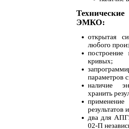
Технические
ЭМКО:
открытая си
любого произ
построение
кривых;
запрограм
параметров си
наличие эн
хранить резу
применени
результатов 
два для АПГ
02-П независ