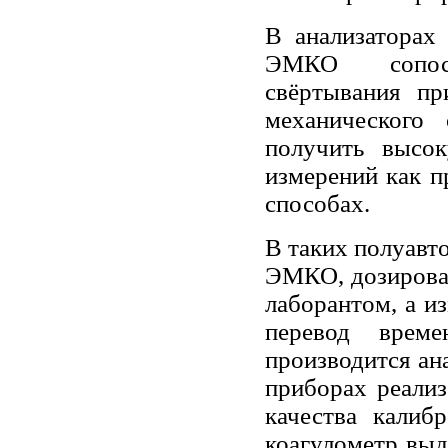
В анализаторах 
ЭМКО сопост
свёртывания пр
механического 
получить высок
измерений как п
способах.
В таких полуавт
ЭМКО, дозирован
лаборантом, а и
перевод врем
производится ан
приборах реализ
качества калиб
коагулометр выд