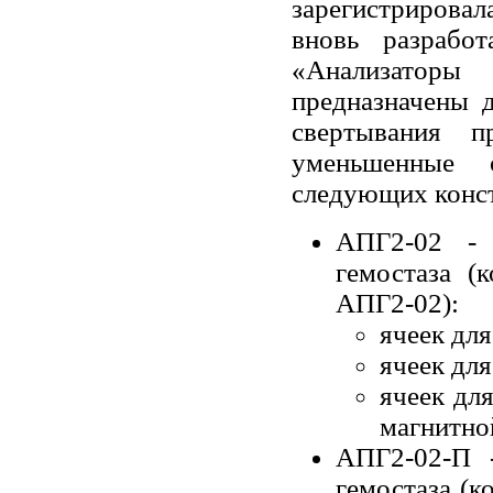
зарегистрирова
вновь разрабо
«Анализаторы 
предназначены 
свертывания п
уменьшенные 
следующих конс
АПГ2-02 - 
гемостаза 
АПГ2-02):
ячеек для
ячеек для
ячеек для
магнитной
АПГ2-02-П -
гемостаза (