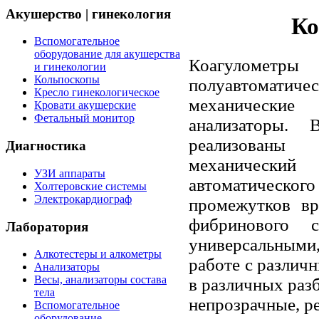
Акушерство | гинекология
Ко
Вспомогательное
оборудование для акушерства
Коагуломет
и гинекологии
Кольпоскопы
полуавтомати
Кресло гинекологическое
механические
Кровати акушерские
Фетальный монитор
анализаторы.
реализованы
Диагностика
механиче
УЗИ аппараты
автоматичес
Холтеровские системы
Электрокардиограф
промежутков вр
фибринового 
Лаборатория
универсальными
Алкотестеры и алкометры
работе с различ
Анализаторы
Весы, анализаторы состава
в различных разб
тела
непрозрачные, р
Вспомогательное
оборудование