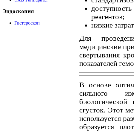
доступнос
Эндоскопия
реагентов;
Гистероскоп
низкие затра
Для проведен
медицинские при
свертывания кро
показателей гемо
В основе оптич
сильного из
биологической 
сгусток. Этот ме
используется раз
образуется пло