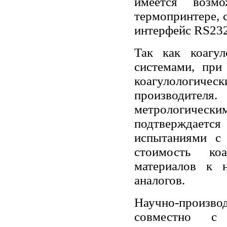
имеется возмо
термопринтере, 
интерфейс RS232
Так как коагу
системами, при
коагулологич
производител
метрологиче
подтверждает
испытаниями с
стоимость к
материалов к 
аналогов.
Научно-произво
совместно 