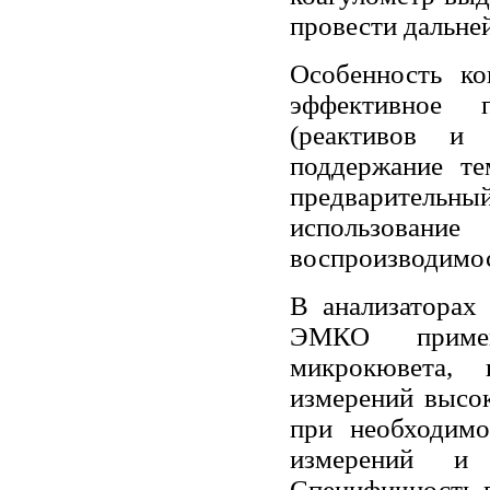
провести дальне
Особенность ко
эффективное 
(реактивов и 
поддержание те
предварител
использование
воспроизводимос
В анализаторах 
ЭМКО применя
микрокювета, 
измерений высо
при необходимо
измерений и
Специфичность 