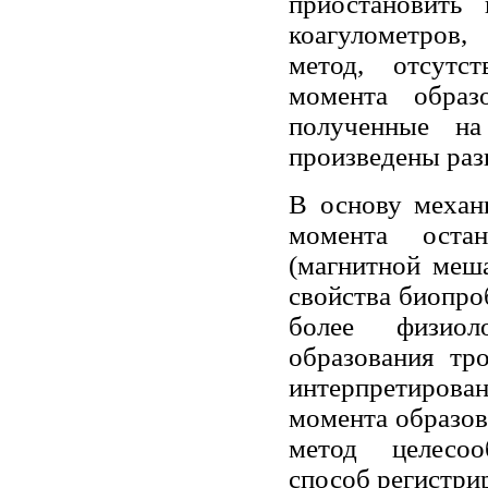
приостановить
коагулометров,
метод, отсутс
момента образо
полученные на
произведены раз
В основу механ
момента оста
(магнитной меша
свойства биопро
более физиол
образования тр
интерпретирова
момента образов
метод целесоо
способ регистри