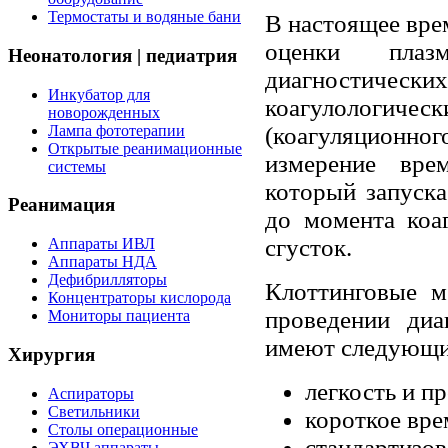
Термостаты и водяные бани
В настоящее вре
оценки плаз
Неонатология | педиатрия
диагностически
Инкубатор для
коагулологическ
новорожденных
Лампа фототерапии
(коагуляционн
Открытые реанимационные
измерение вре
системы
который запуска
Реанимация
до момента коа
сгусток.
Аппараты ИВЛ
Аппараты НДА
Дефибрилляторы
Клоттинговые м
Концентраторы кислорода
проведении диа
Мониторы пациента
имеют следующи
Хирургия
легкость и п
Аспираторы
Светильники
короткое вре
Столы операционные
стандартизов
ЭХВЧ аппараты