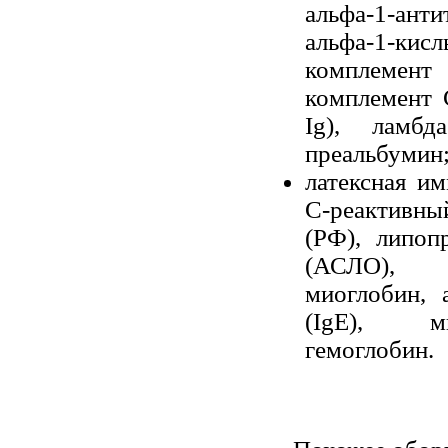
альфа-1-ан
альфа-1-ки
комплемент
комплемент С
Ig), ламбд
преальбумин
латексная и
С-реактивны
(РФ), липоп
(АСЛО), ф
миоглобин, 
(IgE), ми
гемоглобин.