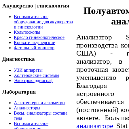
Акушерство | гинекология
Полуавто
Вспомогательное
ана
оборудование для акушерства
и гинекологии
Кольпоскопы
Анализатор 
Кресло гинекологическое
Кровати акушерские
производства ко
Фетальный монитор
США) - полу
Диагностика
анализатор, в
проточная кюве
УЗИ аппараты
Холтеровские системы
уменьшению ра
Электрокардиограф
Благодаря 
Лаборатория
встроенног
обеспечивае
Алкотестеры и алкометры
Анализаторы
(постоянный) ко
Весы, анализаторы состава
кювете. Больш
тела
Вспомогательное
анализаторе
Stat
оборудование