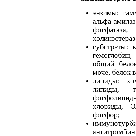
энзимы: гам
альфа-амилаз
фосфатаза,
холинэстера
субстраты: 
гемоглобин,
общий белок
моче, белок 
липиды: хо
липиды, т
фосфолипиды;
хлориды, О
фосфор;
иммунотур
антитромбин I