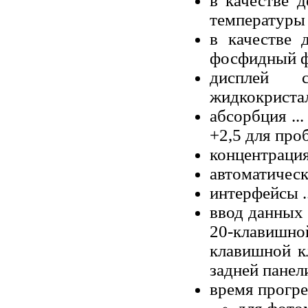
в качестве д
температуры
в качестве 
фосфидный ф
дисплей
жидкокристал
абсорбция ...
+2,5 для про
концентрация
автоматическ
интерфейсы .
ввод данных
20-клавишн
клавишной к
задней панел
время прогре