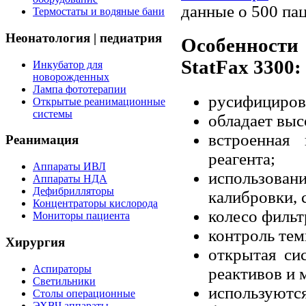
данные о 500 пац
Термостаты и водяные бани
Неонатология | педиатрия
Особенности
StatFax 3300:
Инкубатор для
новорожденных
Лампа фототерапии
русифициров
Открытые реанимационные
системы
обладает выс
встроенная
Реанимация
реагента;
Аппараты ИВЛ
использова
Аппараты НДА
Дефибрилляторы
калибровки, 
Концентраторы кислорода
колесо фильт
Мониторы пациента
контроль те
Хирургия
открытая си
Аспираторы
реактивов и 
Светильники
используются
Столы операционные
ЭХВЧ аппараты