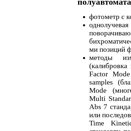
полуавтомата 
фотометр с к
однолучева
поворачи
бихроматиче
ми позиций ф
методы из
(калибровка 
Factor Mode 
samples (бл
Mode (много
Multi Stand
Abs 7 станда
или последов
Time Kinet