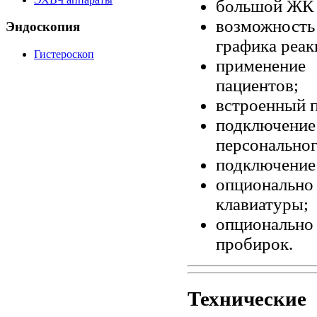
большой ЖК 
возможность
Эндоскопия
графика реак
Гистероскоп
применение
пациентов;
встроенный 
подключе
персонально
подключение
опциональн
клавиатуры;
опционально
пробирок.
Технические