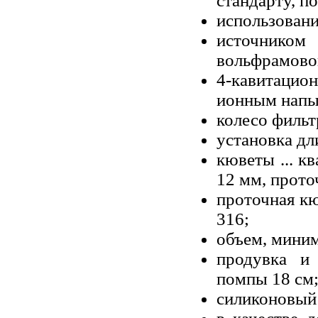
стандарту, п
использовани
источником
вольфрамово
4-кавитаци
ионным напы
колесо фильт
установка дл
кюветы ... к
12 мм, прото
проточная кю
316;
объем, миним
продувка и 
помпы 18 см
силиконовый 