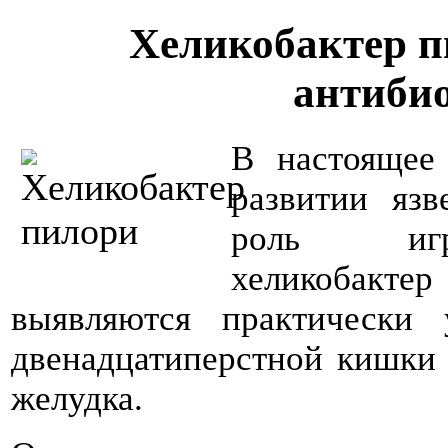
Хеликобактер п
антиби
В настоящее 
развитии яз
роль игр
хеликобактер
выявляются практически
двенадцатиперстной кишки 
желудка.