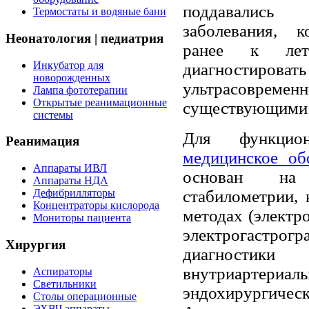
поддавалис
Термостаты и водяные бани
заболевания, 
Неонатология | педиатрия
ранее к лета
Инкубатор для
диагностирова
новорожденных
ультрасовре
Лампа фототерапии
Открытые реанимационные
существующими 
системы
Для функцион
Реанимация
медицинское об
Аппараты ИВЛ
основан на р
Аппараты НДА
стабилометрии, 
Дефибрилляторы
Концентраторы кислорода
методах (электр
Мониторы пациента
электрогастро
Хирургия
диагностики
внутриартериал
Аспираторы
Светильники
эндохирургическ
Столы операционные
ЭХВЧ аппараты