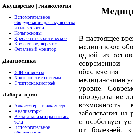
Акушерство | гинекология
Медици
Вспомогательное
оборудование для акушерства
и гинекологии
Кольпоскопы
В настоящее вре
Кресло гинекологическое
Кровати акушерские
медицинское обо
Фетальный монитор
одной из осно
Диагностика
современно
обеспечен
УЗИ аппараты
Холтеровские системы
медицинскими у
Электрокардиограф
уровне. Соврем
Лаборатория
оборудование дл
возможность 
Алкотестеры и алкометры
Анализаторы
заболевания на 
Весы, анализаторы состава
способствует у
тела
Вспомогательное
от болезней, 
оборудование