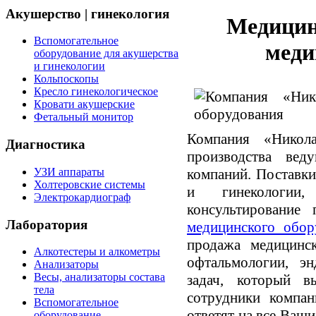
Акушерство | гинекология
Медицин
Вспомогательное
меди
оборудование для акушерства
и гинекологии
Кольпоскопы
Кресло гинекологическое
Кровати акушерские
Фетальный монитор
Компания «Никола
Диагностика
производства вед
УЗИ аппараты
компаний. Поставки
Холтеровские системы
и гинекологии,
Электрокардиограф
консультирование
Лаборатория
медицинского обор
продажа медицинск
Алкотестеры и алкометры
офтальмологии, э
Анализаторы
Весы, анализаторы состава
задач, который в
тела
сотрудники компан
Вспомогательное
ответят на все Ваш
оборудование