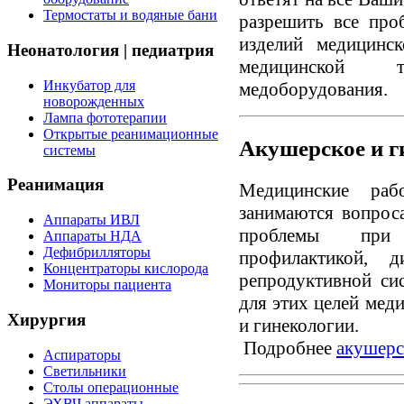
Термостаты и водяные бани
разрешить все про
изделий медицинск
Неонатология | педиатрия
медицинской т
Инкубатор для
медоборудования.
новорожденных
Лампа фототерапии
Открытые реанимационные
Акушерское и г
системы
Реанимация
Медицинские раб
занимаются вопрос
Аппараты ИВЛ
проблемы при 
Аппараты НДА
Дефибрилляторы
профилактикой, д
Концентраторы кислорода
репродуктивной си
Мониторы пациента
для этих целей мед
Хирургия
и гинекологии.
Подробнее
акушерс
Аспираторы
Светильники
Столы операционные
ЭХВЧ аппараты