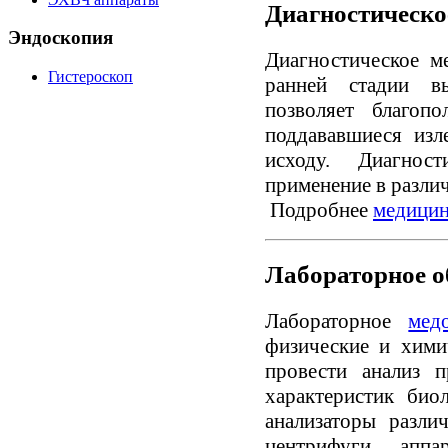
Диагностическо
Эндоскопия
Диагностическое м
Гистероскоп
ранней стадии вы
позволяет благопо
поддававшиеся изл
исходу. Диагност
применение в разли
Подробнее
медицин
Лабораторное о
Лабораторное
мед
физические и хими
провести анализ 
характеристик био
анализаторы разли
центрифуги, апп