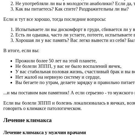
Не употребляли ли вы в молодости анаболики? Если да, т
Как вы питаетесь? Как спите? Раздражительны ли вы?
Если и тут все хорошо, тогда последние вопросы:
Испытываете ли вы дискомфорт в груди, сбивается ли у 
Есть ли одышка, часто ли устаете, потеете, испытываете
Хорошая ли у вас память? Вас легко вывести из себя? Бы
В итоге, если вы:
Прожили более 50 лет на этой планете,
Не болели ЗППП, у вас не было воспалений яичек,
У вас стабильная половая жизнь, счастливый брак и вы 
Нет жалоб на нервную систему и сердце,
Вы бегаете по утрам, делаете зарядку и правильно питаете
...и мы поставим вам памятник! А если серьезно - то мужского
Если вы болели ЗППП и болезнь локализовалась в яичках, возм
говорить о климаксе патологическом.
Лечение климакса
Лечение климакса у мужчин врачами