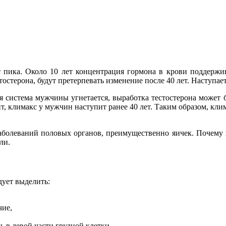
 пика. Около 10 лет концентрация гормона в крови поддержива
стостерона, будут претерпевать изменение после 40 лет. Наступа
я система мужчины угнетается, выработка тестостерона может бы
чит, климакс у мужчин наступит ранее 40 лет. Таким образом, кл
аболеваний половых органов, преимущественно яичек. Почему
ли.
дует выделить:
чие,
ь в левой части грудной клетки,