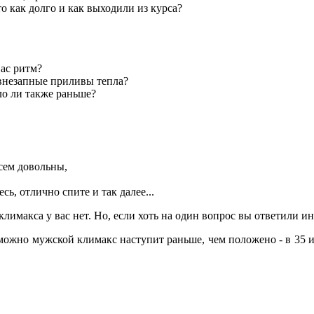
о как долго и как выходили из курса?
вас ритм?
 внезапные приливы тепла?
ло ли также раньше?
всем довольны,
сь, отлично спите и так далее...
 климакса у вас нет. Но, если хоть на один вопрос вы ответили и
ожно мужской климакс наступит раньше, чем положено - в 35 и 