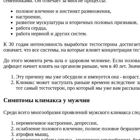
семенниками. Он отвечает за многие процессы:
половое влечение и инстинкт размножения,
настроение,
развитие мускулатуры и вторичных половых признаков,
работа сердца,
работа нервной и других систем.
К 30 годам интенсивность выработки тестостерона достигает
означает, что все системы, на которые влияет концентрация те
До этого момента речь шла о здоровом человеке. Если полова
дефицит начнет влиять на организм раньше, чем в 40 лет. Зна
Эту причину мы уже обсудили и именуется она - возраст.
Климакс может наступать раньше времени вследствие з
тот самый тестостерон, про который мы уже вам рассказа
Симптомы климакса у мужчин
Среди всего многообразия проявлений мужского климакса сле
переменчивое настроение, депрессии,
ослабление полового влечение, полное половое безразли
атрофия мышц,
нарушения работы сердца - учащенное сердцебиение, бол