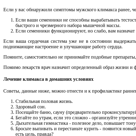
Если у вас обнаружили симптомы мужского климакса ранее, чем
Если ваши семенники не способны вырабатывать тестос
быстрого и чрезмерного набора мышечной массы.
Если семенники функционируют, но слабо, вам назначат
Если ваша сердечная система уже не в состоянии выдержат
поднимающие настроение и улучшающие работу сердца.
Помните, самостоятельно не принимайте подобные препараты, 
Помимо лекарств врач назначит определенный образ жизни и ф
Лечение климакса в домашних условиях
Советы, данные ниже, можно отнести и к профилактике ранне
Стабильная половая жизнь.
Здоровый сон.
Посещайте баню, сауну (предварительно проконсультируй
Бегайте по утрам, если это сложно - организуйте утренн
Дыхательная гимнастика - полезное дело, повышает тону
Бросьте выпивать и перестаньте курить - появится новый
есть цель, правда?