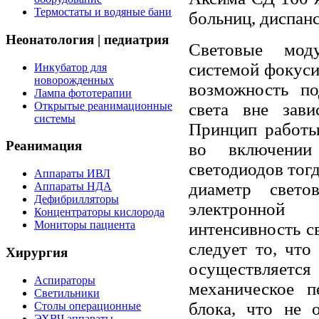
Термостаты и водяные бани
больниц, диспанс
Неонатология | педиатрия
Световые мод
системой фокус
Инкубатор для
новорожденных
возможность по
Лампа фототерапии
Открытые реанимационные
света вне зави
системы
Принцип работы
Реанимация
во включении
светодиодов тогд
Аппараты ИВЛ
диаметр свет
Аппараты НДА
Дефибрилляторы
электронной
Концентраторы кислорода
Мониторы пациента
интенсивность св
следует то, что
Хирургия
осуществляется
Аспираторы
механическое п
Светильники
блока, что не 
Столы операционные
ЭХВЧ аппараты