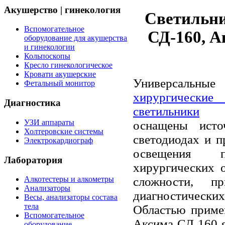
Акушерство | гинекология
Светильни
Вспомогательное
СД-160, А
оборудование для акушерства
и гинекологии
Кольпоскопы
Кресло гинекологическое
Кровати акушерские
Универсальн
Фетальный монитор
хирургически
Диагностика
светильники
«А
УЗИ аппараты
оснащены исто
Холтеровские системы
светодиодах и п
Электрокардиограф
освещения п
Лаборатория
хирургических 
сложности, п
Алкотестеры и алкометры
Анализаторы
диагностическ
Весы, анализаторы состава
тела
Областью приме
Вспомогательное
Аксима СД 160 
оборудование