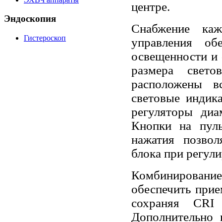
центре.
Эндоскопия
Снабжение каж
Гистероскоп
управления об
освещенности и 
размера свето
расположены в
световые индик
регуляторы диа
Кнопки на пул
нажатия позвол
блока при регул
Комбинирование
обеспечить при
сохраняя CRI 
Дополнительно 