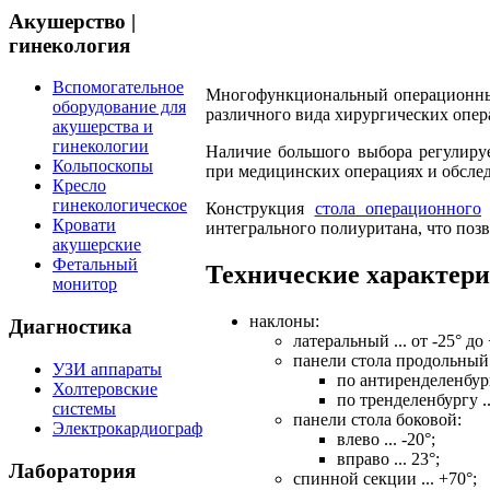
Акушерство |
гинекология
Вспомогательное
Многофункциональный операционный
оборудование для
различного вида хирургических опер
акушерства и
гинекологии
Наличие большого выбора регулиру
Кольпоскопы
при медицинских операциях и обсле
Кресло
гинекологическое
Конструкция
стола операционного
Кровати
интегрального полиуритана, что позв
акушерские
Фетальный
Технические характери
монитор
наклоны:
Диагностика
латеральный ... от -25° до 
панели стола продольный
УЗИ аппараты
по антиренделенбургу
Холтеровские
по тренделенбургу ..
системы
панели стола боковой:
Электрокардиограф
влево ... -20°;
вправо ... 23°;
Лаборатория
спинной секции ... +70°;