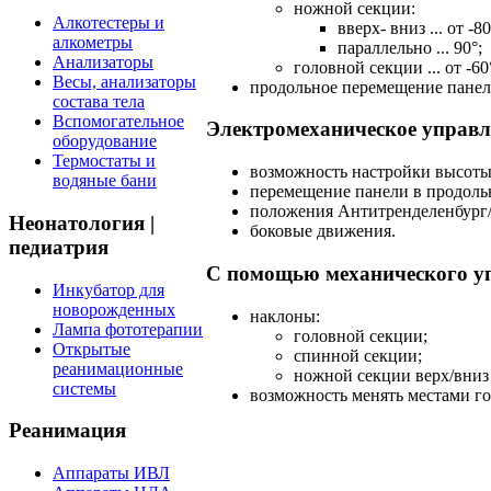
ножной секции:
Алкотестеры и
вверх- вниз ... от -8
алкометры
параллельно ... 90°;
Анализаторы
головной секции ... от -60
Весы, анализаторы
продольное перемещение панели
состава тела
Вспомогательное
Электромеханическое управ
оборудование
Термостаты и
возможность настройки высоты
водяные бани
перемещение панели в продоль
положения Антитренделенбург/
Неонатология |
боковые движения.
педиатрия
С помощью механического уп
Инкубатор для
новорожденных
наклоны:
Лампа фототерапии
головной секции;
Открытые
спинной секции;
реанимационные
ножной секции верх/вниз 
системы
возможность менять местами г
Реанимация
Аппараты ИВЛ