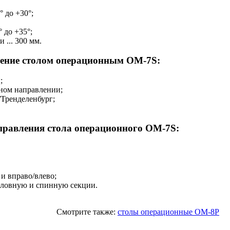
0° до +30°;
° до +35°;
 ... 300 мм.
ление столом операционным OM-7S:
;
ном направлении;
Тренделенбург;
равления стола операционного OM-7S:
и вправо/влево;
оловную и спинную секции.
Смотрите также:
столы операционные OM-8P